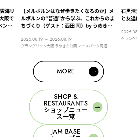
：雲海リ
【メルボルンはなぜ歩きたくなるのか】メ
石黒浩
大阪で
ルボルンの“普通”から学ぶ、これからのま
と友達
ベン
ちづくり（ゲスト：西田 司）by うめきた
2026.08
PUBLIC SCOOP
グラングリー
2026.08.19 ～ 2026.08.19
グラングリーン大阪 うめきた公園 ノースパーク周辺
MIDORI LOUNGE（カフェ「boo boo boo」隣）
MORE
SHOP &
RESTAURANTS
ショップニュー
ス一覧
JAM BASE