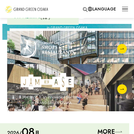
LANGUAGE
8/8
OPEN
本日の芝生広場
(sat)
About UMEKITA PARK and public space activities
in GRAND GREEN OSAKA
JAM BASE is an innovation platform
in GRAND GREEN OSAKA
08
MORE
2026
月