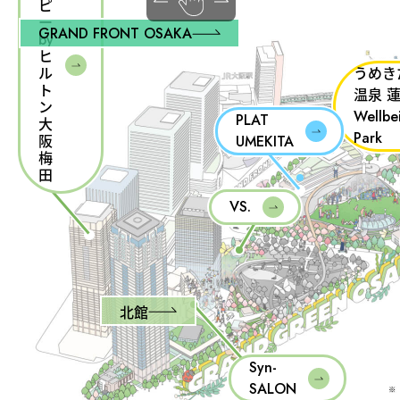
ピ
ー
GRAND FRONT OSAKA
by
ヒ
ル
うめき
ト
温泉 
ン
Wellbe
PLAT
大
Park
阪
UMEKITA
梅
田
VS.
北館
Syn-
SALON