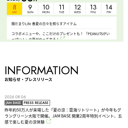
8
9
10
11
12
13
14
SAT
SUN
MON
TUE
WED
THU
FRI
陽だまりLife 春夏の日々を照らすアイテム
コラボメニューや、ここだけのプレゼントも！ 「PEANUTSがい
っぱい！」の夏がやって来る！
Wear New Summer 夏を新鮮に飾る、サマーアイテム
昨年約50万人が来場した「夏の涼：雲海リトリート」が今年もグ
INFORMATION
ラングリーン大阪で開催。JAM BASE 開業2周年特別イベント、
五感で楽しむ夏の涼体験
石黒浩先生ショート講演会 「ジェミノイドと友達になる」新しい
お知らせ・プレスリリース
体験のはじまり
8/19(水)、U-FINOがイノベーションラヂヲ#36を開催！
2026.08.06
【メルボルンはなぜ歩きたくなるのか】メルボルンの“普通”から
JAM BASE
PRESS RELEASE
学ぶ、これからのまちづくり（ゲスト：西田 司）by うめきた
昨年約50万人が来場した「夏の涼：雲海リトリート」が今年もグ
PUBLIC SCOOP
ラングリーン大阪で開催。JAM BASE 開業2周年特別イベント、五
【在日ルーマニア大使館後援】 「世界の“普通”に学ぶ。」シリー
ズ：陽気で愛あるルーマニア人のくらし方 〜ルーマニアワインを
感で楽しむ夏の涼体験
飲みながら〜