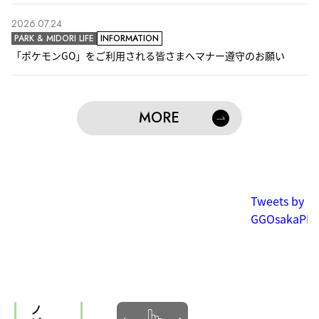
8/25(火)、U-FINOがEcosystem Link#55を開催！
2026.07.24
8/26(水) JAM CROSSING
PARK & MIDORI LIFE
INFORMATION
「ポケモンGO」をご利用される皆さまへマナー遵守のお願い
視点さんぽ「短歌のメガネをかけて、まちを歩く。」 〜いつもの
公園を、違う景色で見てみよう〜 by うめきたPUBLIC SCOOP
8/28(金)、U-FINOが【行政職員対象】｜XKANSAI 公民連携担当
関西公務員ネットワーク研修会（第3回）を開催！
MORE
書いて、ととのう。うめきたの夜。〜ジャーナリングワークショ
ップ〜 by うめきたPUBLIC SCOOP
9/29(火)U-FINOがXKANSAIソーシャルイノベーション・プログ
ラム：事業開発講座を開催！
Tweets by
GGOsakaPR
キ
ャ
ノ