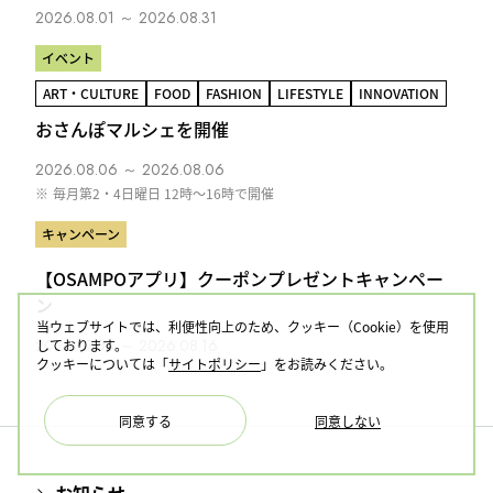
2026.08.01 ～ 2026.08.31
イベント
ART・CULTURE
FOOD
FASHION
LIFESTYLE
INNOVATION
おさんぽマルシェを開催
2026.08.06 ～ 2026.08.06
※
毎月第2・4日曜日 12時～16時で開催
キャンペーン
【OSAMPOアプリ】クーポンプレゼントキャンペー
ン
当ウェブサイトでは、利便性向上のため、クッキー（Cookie）を使用
2026.07.03 ～ 2026.08.16
しております。
クッキーについては「
サイトポリシー
」をお読みください。
同意する
同意しない
お知らせ