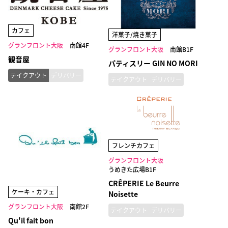
カフェ
洋菓子/焼き菓子
グランフロント大阪
南館4F
グランフロント大阪
南館B1F
観音屋
パティスリー GIN NO MORI
テイクアウト
デリバリー
テイクアウト
デリバリー
フレンチカフェ
グランフロント大阪
うめきた広場B1F
CRÊPERIE Le Beurre
ケーキ・カフェ
Noisette
グランフロント大阪
南館2F
テイクアウト
デリバリー
Qu'il fait bon