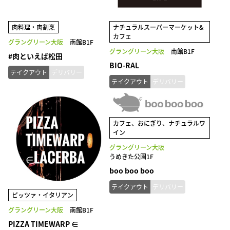
肉料理・肉割烹
ナチュラルスーパーマーケット&
カフェ
グラングリーン大阪
南館B1F
グラングリーン大阪
南館B1F
#肉といえば松田
BIO-RAL
テイクアウト
デリバリー
テイクアウト
デリバリー
カフェ、おにぎり、ナチュラルワ
イン
グラングリーン大阪
うめきた公園1F
boo boo boo
テイクアウト
デリバリー
ピッツァ・イタリアン
グラングリーン大阪
南館B1F
PIZZA TIMEWARP ∈