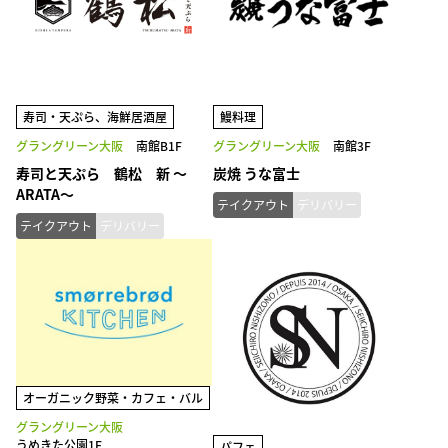
寿司・天ぷら、海鮮居酒屋
鰻料理
グラングリーン大阪
南館B1F
グラングリーン大阪
南館3F
寿司と天ぷら 鶴松 新 ～
炭焼 うな富士
ARATA～
テイクアウト
デリバリー
テイクアウト
デリバリー
オーガニック野菜・カフェ・バル
グラングリーン大阪
うめきた公園1F
パフェ