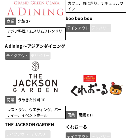
カフェ、おにぎり、ナチュラルワ
イン
boo boo boo
商業
北館 2F
テイクアウト
デリバリー
アジア料理・ムスリムフレンドリ
ー
A dining ～アジアンダイニング
テイクアウト
デリバリー
商業
うめきた公園 1F
レストラン、ウエディング、パー
商業
南館 B1F
ティー、イベントホール
THE JACKSON GARDEN
くれおーる
テイクアウト
デリバリー
テイクアウト
デリバリー