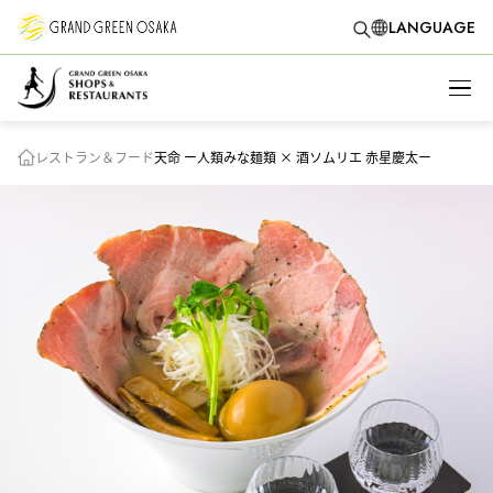
LANGUAGE
レストラン＆フード
天命 ー人類みな麺類 × 酒ソムリエ 赤星慶太ー