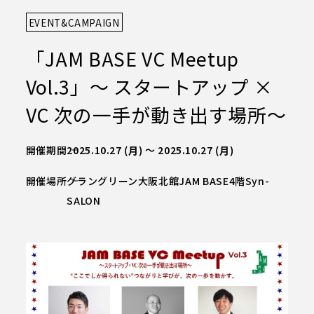
EVENT&CAMPAIGN
JAM BASEについて
CIL
S
FA
TIE
施設概要
「JAM BASE VC Meetup
JAM BASEの空間設計
Vol.3」～ スタートアップ ×
施設概要TOP
オンラインで巡るJAM BASE
W
NE
S
VC 次の一手が動き出す場所～
お知らせ
JAM BASEメイン拠点
開催期間
2025.10.27
(月)
～
2025.10.27
(月)
Syn-SALON
A
SS
CCE
アクセス
JAM-DESK
開催場所
グラングリーン大阪北館JAM BASE4階Syn-
SALON
JAM-STUDIO
カンファレンス
ME
R
MBE
会員の方へ
店舗・オフィス紹介
TA
CON
CT
お問い合わせ
うめきた公園・南館