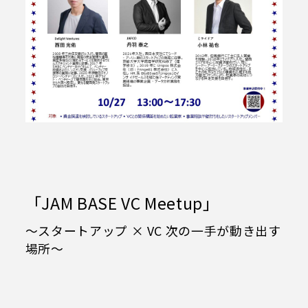
BørneLund PLAY CUBE
（ボーネルンド プレイキューブ）
マルチスペース
VS．（ヴイエス）
管理・運営会社情報
Fit cube
よくあるご質問
コングレスクエア グラングリーン大阪
SLOW AND STEADY
ガイドブック（日本語）
「JAM BASE VC Meetup」
ガイドブック（英語）
～スタートアップ × VC 次の一手が動き出す
フロアマップダウンロード
場所～
サイトポリシー