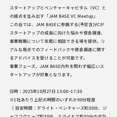
プライバシーポリシー
スタートアップとベンチャーキャピタル（VC）と
ソーシャルメディアガイドライン
の接点を生み出す「JAM BASE VC Meetup」
特定商取引法に基づく表記
この会では、JAM BASEに参画する(予定含)VCが
スタートアップの成長に向けた悩みや資金調達、
X
事業戦略について気軽に相談できる場を提供。リ
アルな視点でのフィードバックや資金調達に関す
Facebook
るアドバイスを受けることが可能です。
Instagram
事業フェーズ、JAM BASE内外を問わず幅広いス
タートアップが対象となります。
Voicy
日時：2025年10月27日 13:00~17:30
※1社あたり上記の時間のいずれか90分程度
（ 目安時間：デライト・ベンチャーズ約30分、ジ
ャフコグループ約30分、ミライドア約30分の合計