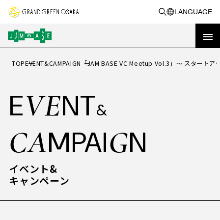
LANGUAGE
TOP
EVENT&CAMPAIGN
「JAM BASE VC Meetup Vol.3」～ スタ
OP
T
トップ
VE
E
NT
&
イベント&
VE
CA
G
E
NT
MPAI
N
&
キャンペーン
CA
G
MPAI
N
RE
PORT
活動事例
イベント&
キャンペーン
実績レポート
BO
A
UT
JAM BASEを知る
共創事例