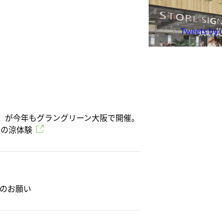
【メ
通”
うめ
Tweets by
JAM BAS
8/2
8/2
8/
当 
書い
ショ
」が今年もグラングリーン大阪で開催。
夏の涼体験
9/
グラ
守のお願い