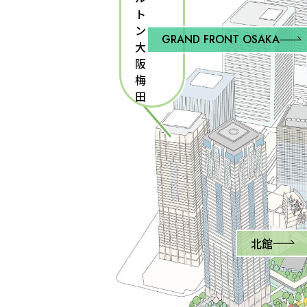
ト
ン
GRAND FRONT OSAKA
大
阪
梅
田
北館