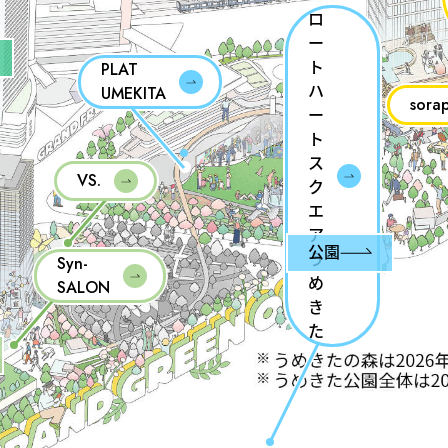
ロ
ー
ト
PLAT
ハ
UMEKITA
sora
ー
ト
ス
VS.
ク
エ
ア
公園
う
Syn-
め
SALON
き
た