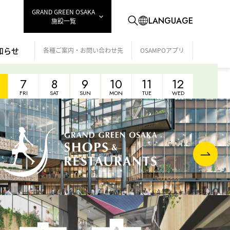
GRAND GREEN OSAKA
LANGUAGE
施設一覧
知らせ
各種ご案内・お問い合わせ先
OSAMPOアプリ
7
8
9
10
11
12
FRI
SAT
SUN
MON
TUE
WED
まりLife 春夏の日々を照らすアイテム
ボメニューや、ここだけのプレゼントも！ 「PEANUTSが
ぱい！」の夏がやって来る！
ar New Summer 夏を新鮮に飾る、サマーアイテム
約50万人が来場した「夏の涼：雲海リトリート」が今年
ラングリーン大阪で開催。JAM BASE 開業2周年特別イベ
、五感で楽しむ夏の涼体験
19(水)、U-FINOがイノベーションラヂヲ#36を開催！