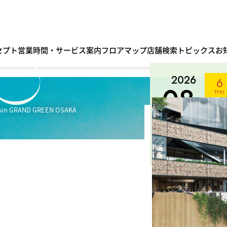
セプト
営業時間・サービス案内
フロアマップ
店舗検索
トピックス
お
2026
6
08
THU
月
s
in GRAND GREEN OSAKA
陽だ
コラ
いっ
MORE
We
昨年
もグ
ント
8/