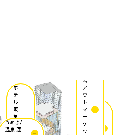
タ
イ
ム
ホ
ア
テ
ウ
ル
ト
ウォ
阪
マ
ルド
急
ー
ー
うめきた
グ
ケ
フ・
温泉 蓮
ラ
ッ
アス