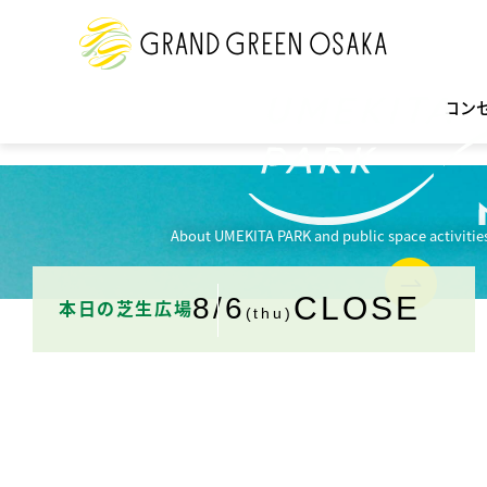
コン
About UMEKITA PARK and public space activitie
CLOSE
8/6
本日の芝生広場
(thu)