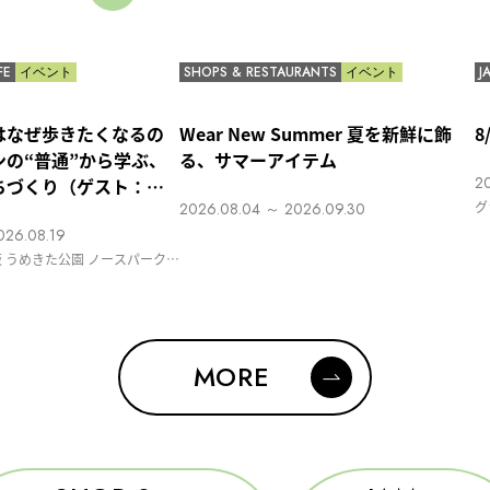
FE
イベント
SHOPS & RESTAURANTS
イベント
J
はなぜ歩きたくなるの
Wear New Summer 夏を新鮮に飾
8
ンの“普通”から学ぶ、
る、サマーアイテム
2
ちづくり（ゲスト：西
グ
2026.08.04 ～ 2026.09.30
きたPUBLIC SCOOP
026.08.19
 うめきた公園 ノースパーク周
GE（カフェ「boo boo boo」
MORE