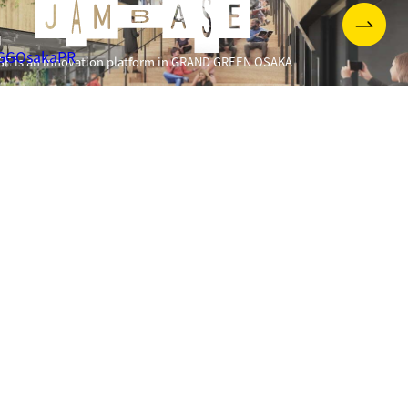
ルボルンはなぜ歩きたくなるのか】メルボルンの“普
から学ぶ、これからのまちづくり（ゲスト：西田 司）by
きたPUBLIC SCOOP
 GGOsakaPR
E is an innovation platform in GRAND GREEN OSAKA
5(火)、U-FINOがEcosystem Link#55を開催！
6(水) JAM CROSSING
28(金)、U-FINOが【行政職員対象】｜XKANSAI 公民連携担
関西公務員ネットワーク研修会（第3回）を開催！
て、ととのう。うめきたの夜。〜ジャーナリングワーク
ップ〜 by うめきたPUBLIC SCOOP
29(火)U-FINOがXKANSAIソーシャルイノベーション・プロ
ム：事業開発講座を開催！