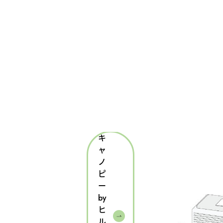
キ
ャ
ノ
ピ
ー
by
ヒ
ル