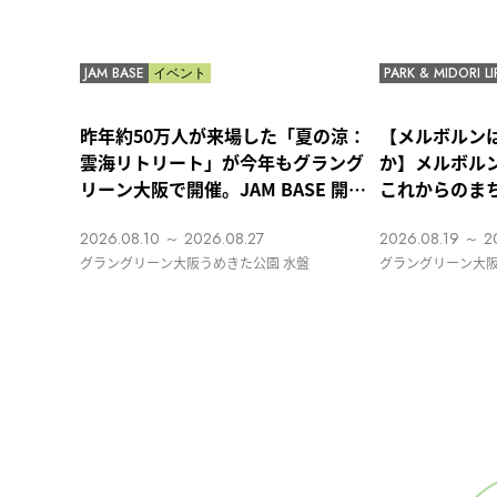
NEW
NEW
JAM BASE
イベント
PARK & MIDORI LI
昨年約50万人が来場した「夏の涼：
【メルボルン
雲海リトリート」が今年もグラング
か】メルボル
リーン大阪で開催。JAM BASE 開業2
これからのま
周年特別イベント、五感で楽しむ夏
田 司）by うめ
2026.08.10 ～ 2026.08.27
2026.08.19 ～ 2
の涼体験
グラングリーン大阪うめきた公園 水盤
グラングリーン大阪
辺 MIDORI LOUN
隣）