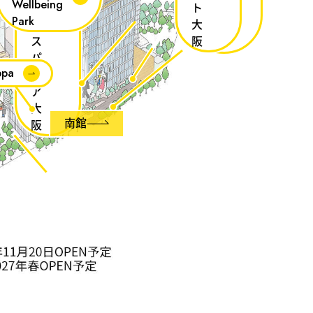
Wellbeing
ン
ト
トリ
Park
レ
大
ア大
ス
阪
阪
パ
ppa
イ
ア
大
南館
阪