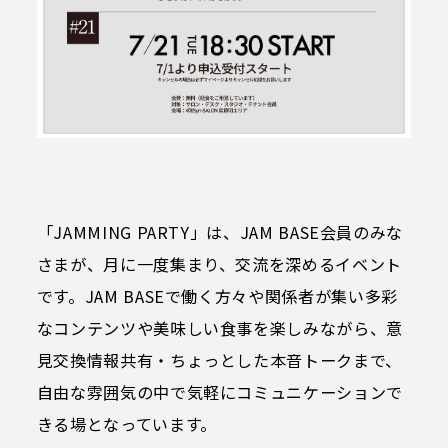
BørneLund PLAY CUBE
（ボーネルンド プレイキューブ）
マルチスペース
VS．（ヴイエス）
管理・運営会社情報
Fit cube
よくあるご質問
コングレスクエア グラングリーン大阪
「JAMMING PARTY」は、JAM BASE会員のみな
SLOW AND STEADY
ガイドブック（日本語）
さまが、月に一度集まり、交流を深めるイベント
です。JAM BASEで働く方々や関係者が集い多彩
ガイドブック（英語）
なコンテンツや美味しい食事を楽しみながら、意
フロアマップダウンロード
見交換情報共有・ちょっとした本音トークまで、
自由な雰囲気の中で気軽にコミュニケーションで
サイトポリシー
きる場となっています。