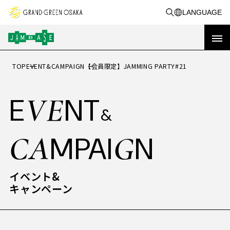
LANGUAGE
TOP
EVENT&CAMPAIGN
【会員限定】JAMMING PARTY#21
OP
T
トップ
VE
E
NT
&
イベント&
VE
CA
G
E
NT
MPAI
N
&
キャンペーン
CA
G
MPAI
N
RE
PORT
活動事例
イベント&
キャンペーン
実績レポート
BO
A
UT
JAM BASEを知る
共創事例