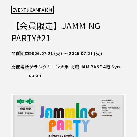
EVENT&CAMPAIGN
JAM BASEについて
CIL
S
FA
TIE
施設概要
【会員限定】JAMMING
JAM BASEの空間設計
PARTY#21
施設概要TOP
オンラインで巡るJAM BASE
W
NE
S
お知らせ
JAM BASEメイン拠点
開催期間
2026.07.21
(火)
～
2026.07.21
(火)
Syn-SALON
開催場所
グラングリーン大阪 北館 JAM BASE 4階 Syn-
A
SS
CCE
salon
アクセス
JAM-DESK
JAM-STUDIO
カンファレンス
ME
R
MBE
会員の方へ
店舗・オフィス紹介
TA
CON
CT
お問い合わせ
うめきた公園・南館