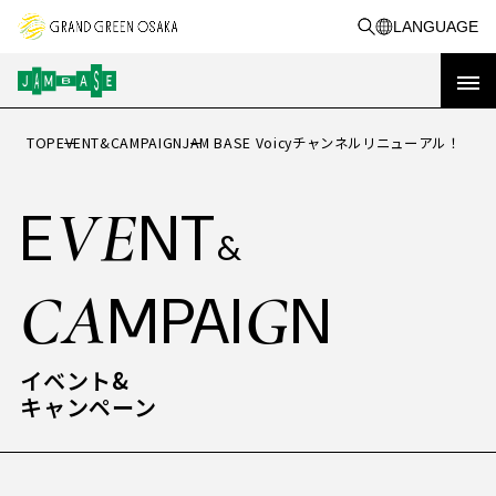
LANGUAGE
TOP
EVENT&CAMPAIGN
JAM BASE Voicyチャンネルリニューアル！
OP
T
トップ
VE
E
NT
&
イベント&
VE
CA
G
E
NT
MPAI
N
&
キャンペーン
CA
G
MPAI
N
RE
PORT
活動事例
イベント&
キャンペーン
実績レポート
BO
A
UT
JAM BASEを知る
共創事例