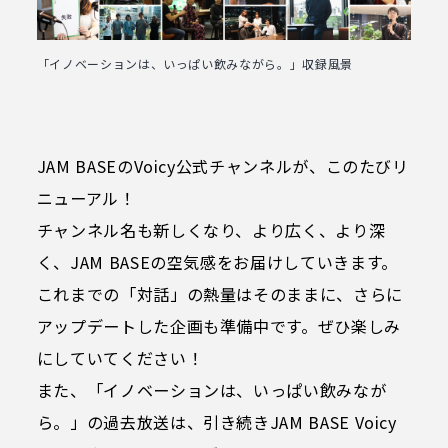
BørneLund PLAY CUBE
（ボーネルンド プレイキューブ）
「イノベーションは、いっぱい飲みながら。」収録風景
マルチスペース
VS．（ヴイエス）
管理・運営会社情報
JAM BASEのVoicy公式チャンネルが、このたびリ
Fit cube
よくあるご質問
ニューアル！
コングレスクエア グラングリーン大阪
チャンネル名も新しくなり、より広く、より深
SLOW AND STEADY
ガイドブック（日本語）
く、JAM BASEの空気感をお届けしていきます。
これまでの「対話」の熱量はそのままに、さらに
ガイドブック（英語）
アップデートした企画も準備中です。ぜひ楽しみ
フロアマップダウンロード
にしていてください！
また、「イノベーションは、いっぱい飲みなが
サイトポリシー
ら。」の過去放送は、引き続きJAM BASE Voicy