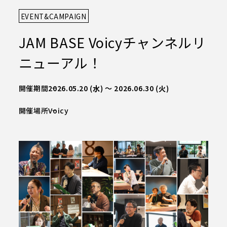
EVENT&CAMPAIGN
JAM BASEについて
CIL
S
FA
TIE
施設概要
JAM BASE Voicyチャンネルリ
JAM BASEの空間設計
ニューアル！
施設概要TOP
オンラインで巡るJAM BASE
W
NE
S
お知らせ
JAM BASEメイン拠点
開催期間
2026.05.20
(水)
～
2026.06.30
(火)
Syn-SALON
開催場所
Voicy
A
SS
CCE
アクセス
JAM-DESK
JAM-STUDIO
カンファレンス
ME
R
MBE
会員の方へ
店舗・オフィス紹介
TA
CON
CT
お問い合わせ
うめきた公園・南館