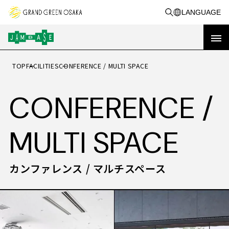
LANGUAGE
TOP
FACILITIES
CONFERENCE / MULTI SPACE
OP
T
トップ
CONFERENCE /
イベント&
VE
CA
G
E
NT
MPAI
N
&
キャンペーン
MULTI SPACE
RE
PORT
カンファレンス / マルチスペース
活動事例
実績レポート
BO
A
UT
JAM BASEを知る
共創事例