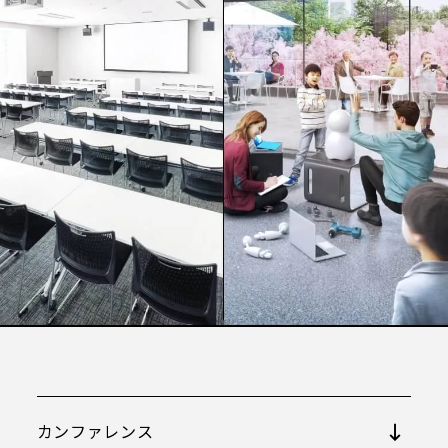
JAM BASEについて
CIL
S
FA
TIE
施設概要
JAM BASEの空間設計
施設概要TOP
オンラインで巡るJAM BASE
W
NE
S
お知らせ
JAM BASEメイン拠点
Syn-SALON
A
SS
CCE
アクセス
JAM-DESK
JAM-STUDIO
カンファレンス
ME
R
MBE
会員の方へ
店舗・オフィス紹介
TA
CON
CT
カンファレンス
お問い合わせ
うめきた公園・南館