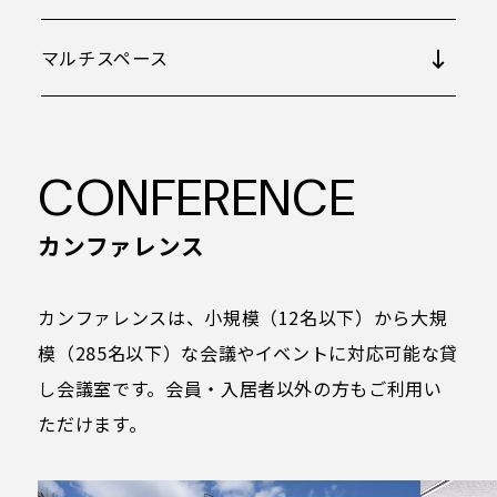
BørneLund PLAY CUBE
マルチスペース
（ボーネルンド プレイキューブ）
マルチスペース
VS．（ヴイエス）
管理・運営会社情報
CONFERENCE
Fit cube
よくあるご質問
コングレスクエア グラングリーン大阪
カンファレンス
SLOW AND STEADY
ガイドブック（日本語）
カンファレンスは、小規模（12名以下）から大規
ガイドブック（英語）
模（285名以下）な会議やイベントに対応可能な貸
フロアマップダウンロード
し会議室です。会員・入居者以外の方もご利用い
ただけます。
サイトポリシー