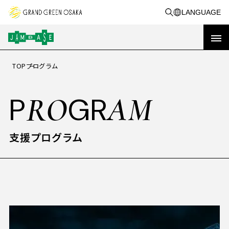
LANGUAGE
TOP
プログラム
OP
T
トップ
RO
AM
P
GR
イベント&
VE
CA
G
E
NT
MPAI
N
&
キャンペーン
支援プログラム
RE
PORT
活動事例
実績レポート
BO
A
UT
JAM BASEを知る
共創事例