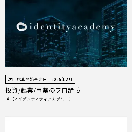
JAM BASEについて
CIL
S
FA
TIE
施設概要
JAM BASEの空間設計
施設概要TOP
オンラインで巡るJAM BASE
W
NE
S
お知らせ
JAM BASEメイン拠点
Syn-SALON
A
SS
CCE
アクセス
JAM-DESK
次回応募開始予定日｜2025年2月
JAM-STUDIO
投資/起業/事業のプロ講義
カンファレンス
IA（アイデンティティアカデミー）
ME
R
MBE
会員の方へ
店舗・オフィス紹介
TA
CON
CT
お問い合わせ
うめきた公園・南館