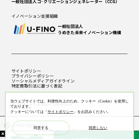
一般社団法人コ･クリエーションジェネレーター（CCG）
イノベーション支援組織
一般社団法人
うめきた未来イノベーション機構
サイトポリシー
プライバシーポリシー
ソーシャルメディアガイドライン
特定商取引法に基づく表記
当ウェブサイトでは、利便性向上のため、クッキー（Cookie）を使用し
© 2024 Co-Creation Generator
ております。
クッキーについては「
サイトポリシー
」をお読みください。
同意する
同意しない
営業時間・サービス案内
フロアマップ