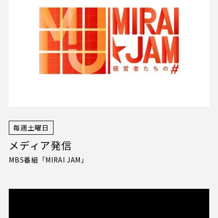
BørneLund PLAY CUBE
（ボーネルンド プレイキューブ）
マルチスペース
VS．（ヴイエス）
管理・運営会社情報
Fit cube
よくあるご質問
コングレスクエア グラングリーン大阪
SLOW AND STEADY
ガイドブック（日本語）
毎週土曜日
メディア発信
ガイドブック（英語）
MBS番組「MIRAI JAM」
フロアマップダウンロード
サイトポリシー