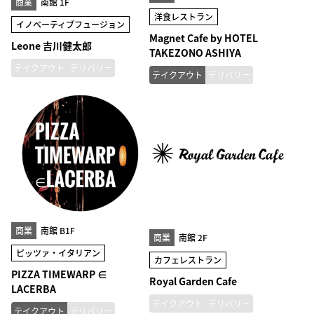
商業
南館 1F
洋食レストラン
イノベーティブフュージョン
Magnet Cafe by HOTEL
Leone 吉川健太郎
TAKEZONO ASHIYA
テイクアウト
デリバリー
テイクアウト
デリバリー
商業
南館 B1F
商業
南館 2F
ピッツァ・イタリアン
カフェレストラン
PIZZA TIMEWARP ∈
Royal Garden Cafe
LACERBA
テイクアウト
デリバリー
テイクアウト
デリバリー