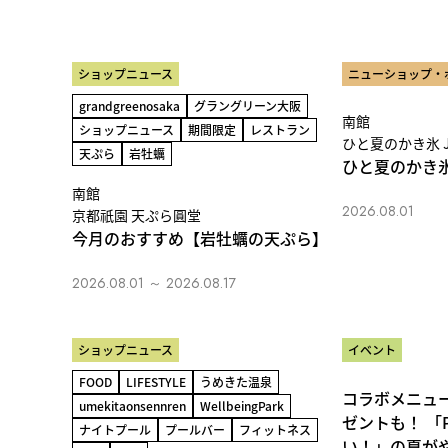
ショップニュース
ニューショップ・
grandgreenosaka
グラングリーン大阪
南館
ショップニュース
期間限定
レストラン
ひと夏のかき氷 J
天ぷら
岩牡蠣
ひと夏のかき氷
南館
2026.08.01
京都祇園 天ぷら圓堂
今月のおすすめ【岩牡蠣の天ぷら】
2026.08.01 ～ 2026.08.17
ショップニュース
イベント
FOOD
LIFESTYLE
うめきた温泉
コラボメニュ
umekitaonsennren
WellbeingPark
ゼントも！ 「P
ナイトプール
プールバー
フィットネス
い！」の夏が