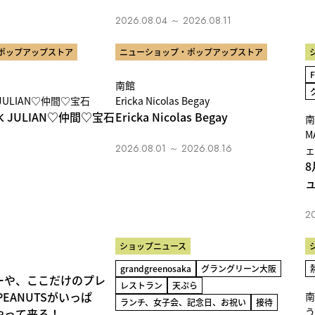
2026.08.04 ～ 2026.08.11
ポップアップストア
ニューショップ・ポップアップストア
南館
ULIAN♡仲間♡宝石
Ericka Nicolas Begay
 JULIAN♡仲間♡宝石
Ericka Nicolas Begay
南
M
2026.08.01 ～ 2026.08.16
ェ
8
2
ショップニュース
grandgreenosaka
グラングリーン大阪
ーや、ここだけのプレ
レストラン
天ぷら
EANUTSがいっぱ
南
ランチ、女子会、記念日、お祝い
接待
う
やって来る！