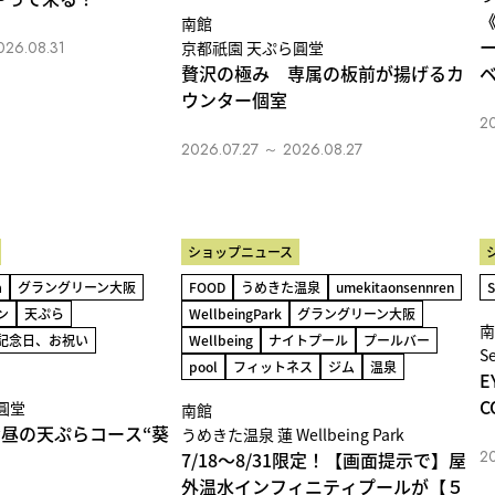
南館
026.08.31
京都祇園 天ぷら圓堂
贅沢の極み 専属の板前が揚げるカ
ウンター個室
2
2026.07.27 ～ 2026.08.27
ショップニュース
a
グラングリーン大阪
FOOD
うめきた温泉
umekitaonsennren
ン
天ぷら
WellbeingPark
グラングリーン大阪
南
記念日、お祝い
Wellbeing
ナイトプール
プールバー
S
pool
フィットネス
ジム
温泉
E
C
圓堂
南館
お昼の天ぷらコース“葵
うめきた温泉 蓮 Wellbeing Park
2
7/18～8/31限定！【画面提示で】屋
外温水インフィニティプールが【５