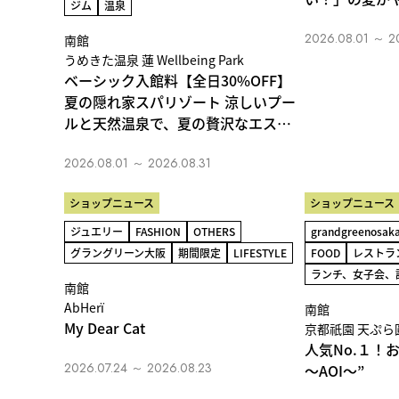
ジム
温泉
2026.08.01 ～ 2
南館
うめきた温泉 蓮 Wellbeing Park
ベーシック入館料【全日30%OFF】
夏の隠れ家スパリゾート 涼しいプー
ルと天然温泉で、夏の贅沢なエスケ
ープ
2026.08.01 ～ 2026.08.31
ショップニュース
ショップニュース
ジュエリー
FASHION
OTHERS
grandgreenosak
グラングリーン大阪
期間限定
LIFESTYLE
FOOD
レストラ
ランチ、女子会、
南館
AbHerï
南館
My Dear Cat
京都祇園 天ぷら
人気No.１！
2026.07.24 ～ 2026.08.23
～AOI～”