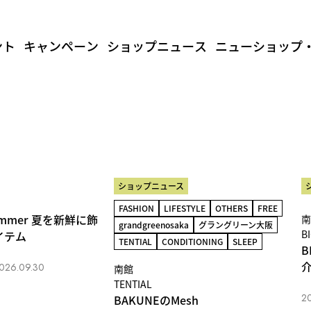
ント
キャンペーン
ショップニュース
ニューショップ
ショップニュース
FASHION
LIFESTYLE
OTHERS
FREE
Summer 夏を新鮮に飾
南
grandgreenosaka
グラングリーン大阪
B
イテム
TENTIAL
CONDITIONING
SLEEP
B
026.09.30
南館
TENTIAL
2
BAKUNEのMesh