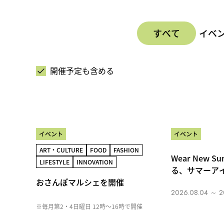
すべて
イベ
開催予定も含める
NEW
イベント
イベント
ART・CULTURE
FOOD
FASHION
Wear New 
LIFESTYLE
INNOVATION
る、サマーア
おさんぽマルシェを開催
2026.08.04 ～ 2
※毎月第2・4日曜日 12時～16時で開催