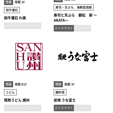
商業
南館 3F
寿司・天ぷら、海鮮居酒屋
和牛懐石
寿司と天ぷら 鶴松 新 ～
和牛懐石 わ美
ARATA～
テイクアウト
デリバリー
テイクアウト
デリバリー
商業
南館 B1F
商業
南館 3F
うどん
鰻料理
情熱うどん 讃州
炭焼 うな富士
テイクアウト
デリバリー
テイクアウト
デリバリー