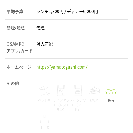
平均予算
ランチ1,800円 / ディナー6,000円
禁煙/喫煙
禁煙
OSAMPO
対応可能
アプリ/カード
ホームページ
https://yamatogushi.com/
その他
ペット可
テイクアウ
テイクアウ
貸切可
接待
ト（レスト
ト（フー
ラン）
ド）
手土産