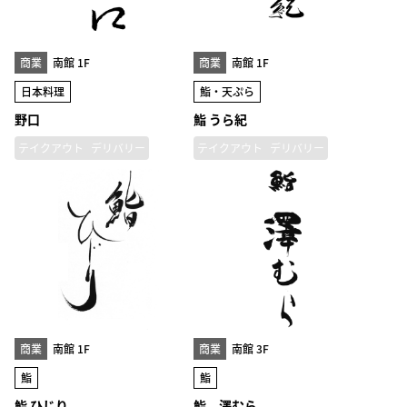
商業
南館 1F
商業
南館 1F
日本料理
鮨・天ぷら
野口
鮨 うら紀
テイクアウト
デリバリー
テイクアウト
デリバリー
商業
南館 1F
商業
南館 3F
鮨
鮨
鮨 ひじり
鮨 澤むら