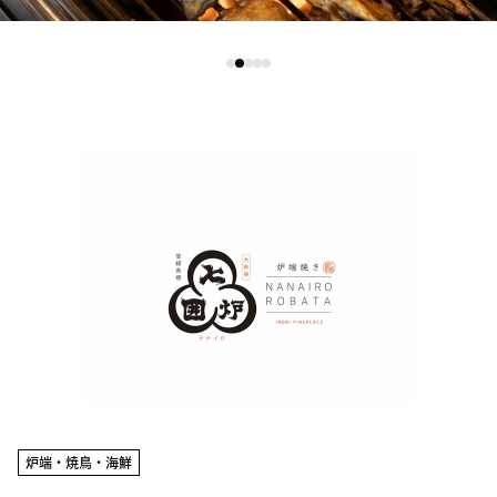
炉端・焼鳥・海鮮