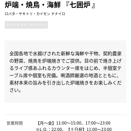
炉端・焼鳥・海鮮 『七囲炉 』
ロバタ・ヤキトリ・カイセン ナナイロ
テイクアウト
デリバリー
全国各地で水揚げされた新鮮な海鮮や干物、契約農家
の野菜、焼鳥を炉端焼きでご提供。目の前で焼き上げ
るライブ感あふれるカウンター席をはじめ、半個室テ
ーブル席や個室も完備。唎酒師厳選の地酒とともに、
素材本来の旨みを引き出した炉端焼きをお楽しみくだ
さい。
営業時間
【月～金】11:00～15:00、17:00～23:00
※L.O.：22:00、【土日祝】11:00～23:00