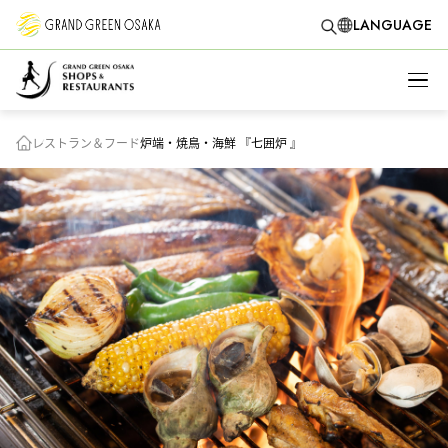
LANGUAGE
レストラン＆フード
炉端・焼鳥・海鮮 『七囲炉 』