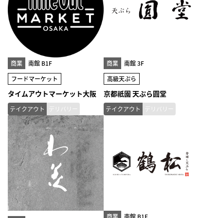
商業
南館 B1F
商業
南館 3F
フードマーケット
高級天ぷら
タイムアウトマーケット大阪
京都祇園 天ぷら圓堂
テイクアウト
デリバリー
テイクアウト
デリバリー
商業
南館 B1F