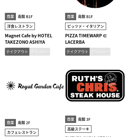
商業
南館 B1F
商業
南館 B1F
洋食レストラン
ピッツァ・イタリアン
Magnet Cafe by HOTEL
PIZZA TIMEWARP ∈
TAKEZONO ASHIYA
LACERBA
テイクアウト
デリバリー
テイクアウト
デリバリー
商業
南館 3F
商業
南館 2F
高級ステーキ
カフェレストラン