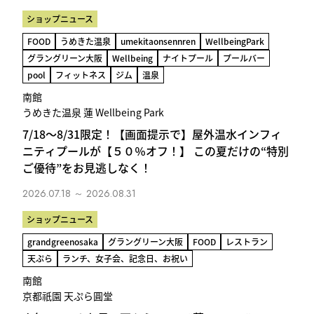
ショップニュース
FOOD
うめきた温泉
umekitaonsennren
WellbeingPark
グラングリーン大阪
Wellbeing
ナイトプール
プールバー
pool
フィットネス
ジム
温泉
南館
うめきた温泉 蓮 Wellbeing Park
7/18～8/31限定！【画面提示で】屋外温水インフィ
ニティプールが【５０％オフ！】 この夏だけの“特別
ご優待”をお見逃しなく！
2026.07.18 ～ 2026.08.31
ショップニュース
grandgreenosaka
グラングリーン大阪
FOOD
レストラン
天ぷら
ランチ、女子会、記念日、お祝い
南館
京都祇園 天ぷら圓堂