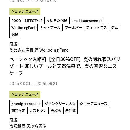
2026.07.27 ～ 2026.08.27
ショップニュース
FOOD
LIFESTYLE
うめきた温泉
umekitaonsennren
WellbeingPark
ナイトプール
プールバー
フィットネス
ジム
温泉
南館
うめきた温泉 蓮 Wellbeing Park
ベーシック入館料【全日30%OFF】夏の隠れ家スパリ
ゾート 涼しいプールと天然温泉で、夏の贅沢なエス
ケープ
2026.08.01 ～ 2026.08.31
ショップニュース
grandgreenosaka
グラングリーン大阪
ショップニュース
期間限定
レストラン
天ぷら
岩牡蠣
南館
京都祇園 天ぷら圓堂