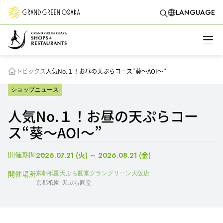
LANGUAGE
トピックス
人気No.１！お昼の天ぷらコース“葵～AOI～”
ショップニュース
人気No.１！お昼の天ぷらコー
ス“葵～AOI～”
開催期間
(火)
(金)
2026.07.21
～
2026.08.21
京都祇園天ぷら圓堂グラングリーン大阪店
開催場所
京都祇園 天ぷら圓堂