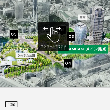
JAM BASEについて
CIL
S
FA
TIE
施設概要
JAM BASEの空間設計
02
施設概要TOP
オンラインで巡るJAM BASE
05
03
W
NE
S
お知らせ
JAM BASEメイン拠点
01 JAMBASEメイン拠点
Syn-SALON
A
SS
CCE
アクセス
JAM-DESK
04
JAM-STUDIO
カンファレンス
ME
R
MBE
会員の方へ
店舗・オフィス紹介
北館
TA
CON
CT
お問い合わせ
うめきた公園・南館