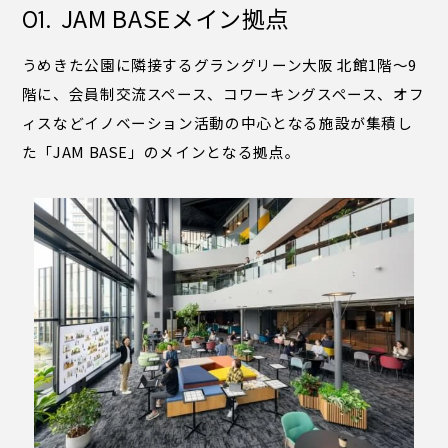
JAM BASEメイン拠点
01.
BørneLund PLAY CUBE
（ボーネルンド プレイキューブ）
うめきた公園に隣接するグラングリーン大阪 北館1階〜9
マルチスペース
階に、会員制交流スペース、コワーキングスペース、オフ
ィスなどイノベーション活動の中心となる施設が集積し
VS．（ヴイエス）
管理・運営会社情報
た「JAM BASE」のメインとなる拠点。
Fit cube
よくあるご質問
コングレスクエア グラングリーン大阪
SLOW AND STEADY
ガイドブック（日本語）
ガイドブック（英語）
フロアマップダウンロード
サイトポリシー