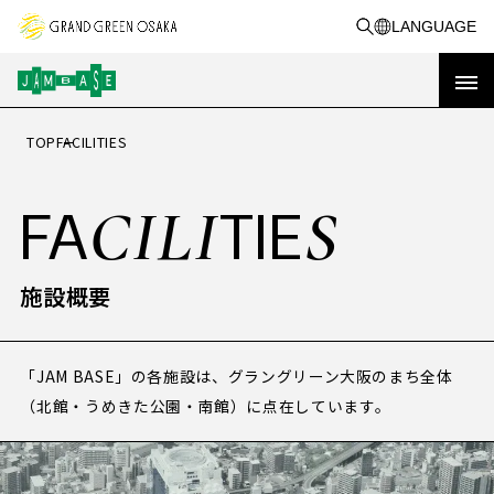
LANGUAGE
TOP
FACILITIES
OP
T
トップ
CILI
S
FA
TIE
イベント&
VE
CA
G
E
NT
MPAI
N
&
キャンペーン
施設概要
RE
PORT
活動事例
「JAM BASE」の各施設は、グラングリーン大阪のまち全体
（北館・うめきた公園・南館）に点在しています。
実績レポート
BO
A
UT
JAM BASEを知る
共創事例