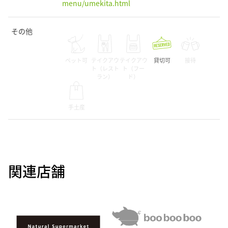
menu/umekita.html
その他
ペット可
テイクアウ
テイクアウ
貸切可
接待
ト（レスト
ト（フー
ラン）
ド）
手土産
関連店舗