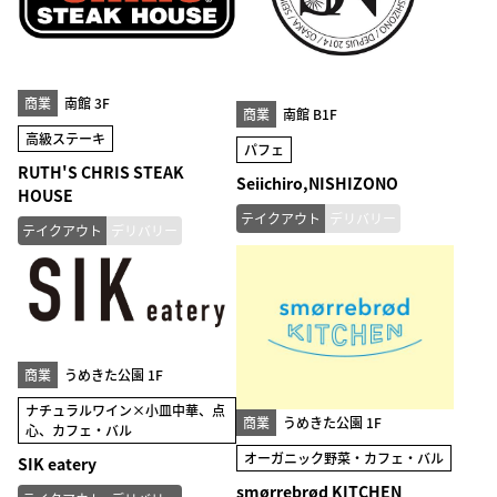
商業
南館 3F
商業
南館 B1F
高級ステーキ
パフェ
RUTH'S CHRIS STEAK
Seiichiro,NISHIZONO
HOUSE
テイクアウト
デリバリー
テイクアウト
デリバリー
商業
うめきた公園 1F
ナチュラルワイン×小皿中華、点
商業
うめきた公園 1F
心、カフェ・バル
オーガニック野菜・カフェ・バル
SIK eatery
smørrebrød KITCHEN