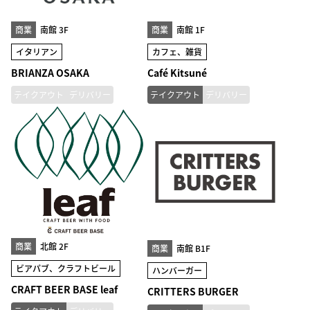
商業
南館 3F
商業
南館 1F
イタリアン
カフェ、雑貨
BRIANZA OSAKA
Café Kitsuné
テイクアウト
デリバリー
テイクアウト
デリバリー
商業
北館 2F
商業
南館 B1F
ビアパブ、クラフトビール
ハンバーガー
CRAFT BEER BASE leaf
CRITTERS BURGER