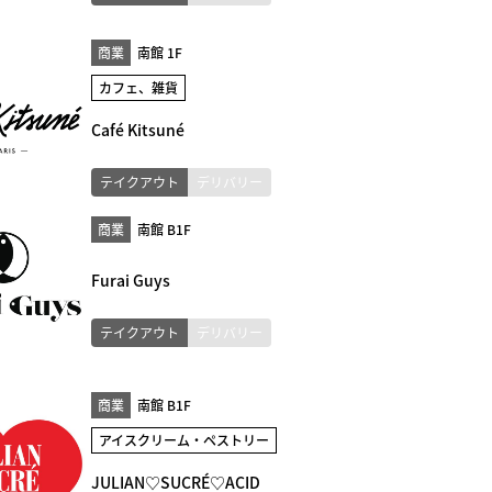
商業
南館 1F
カフェ、雑貨
Café Kitsuné
テイクアウト
デリバリー
商業
南館 B1F
Furai Guys
テイクアウト
デリバリー
商業
南館 B1F
アイスクリーム・ペストリー
JULIAN♡SUCRÉ♡ACID