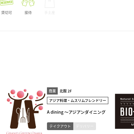
貸切可
接待
手土産
商業
北館 2F
アジア料理・ムスリムフレンドリー
A dining ～アジアンダイニング
テイクアウト
デリバリー