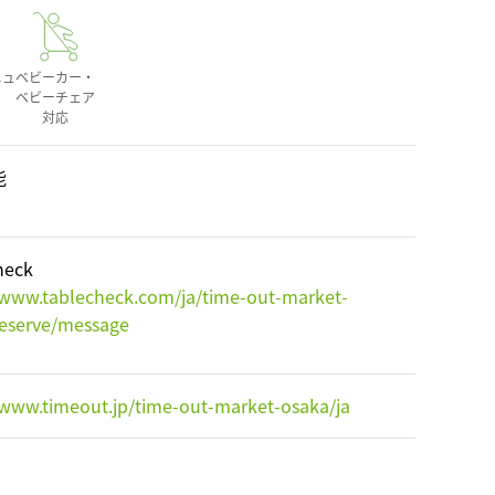
ニュ
ベビーカー・
ベビーチェア
対応
能
heck
/www.tablecheck.com/ja/time-out-market-
reserve/message
/www.timeout.jp/time-out-market-osaka/ja