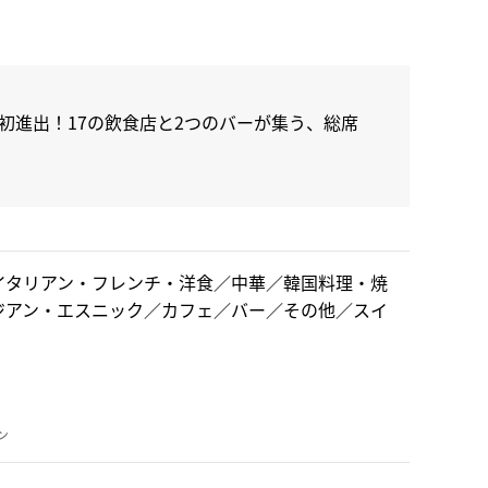
進出！17の飲食店と2つのバーが集う、総席
イタリアン・フレンチ・洋食／中華／韓国料理・焼
ジアン・エスニック／カフェ／バー／その他／スイ
ン