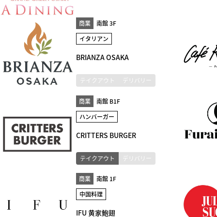
商業
南館 3F
イタリアン
BRIANZA OSAKA
テイクアウト
デリバリー
商業
南館 B1F
ハンバーガー
CRITTERS BURGER
テイクアウト
デリバリー
商業
南館 1F
中国料理
IFU 黄家鮑翅