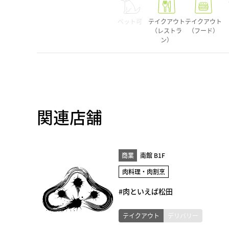
ペット可
テイクアウト
テイクアウト
（レストラ
（フード）
ン）
関連店舗
商業
南館 B1F
肉料理・肉割烹
#肉といえば松田
テイクアウト
デリバリー