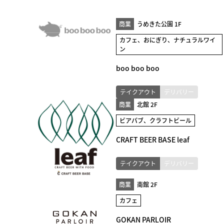
商業
うめきた公園 1F
カフェ、おにぎり、ナチュラルワイ
ン
boo boo boo
テイクアウト
デリバリー
商業
北館 2F
ビアパブ、クラフトビール
CRAFT BEER BASE leaf
テイクアウト
デリバリー
商業
南館 2F
カフェ
GOKAN PARLOIR