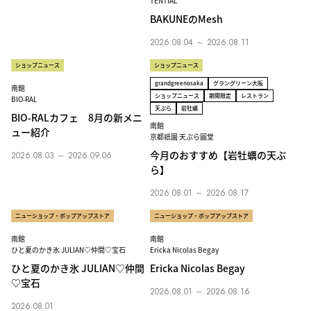
TENTIAL
BAKUNEのMesh
2026.08.04 ～ 2026.08.11
ショップニュース
ショップニュース
grandgreenosaka
グラングリーン大阪
南館
ショップニュース
期間限定
レストラン
BIO-RAL
天ぷら
岩牡蠣
BIO-RALカフェ 8月の新メニ
南館
ュー紹介
京都祇園 天ぷら圓堂
今月のおすすめ【岩牡蠣の天ぷ
2026.08.03 ～ 2026.09.06
ら】
2026.08.01 ～ 2026.08.17
ニューショップ・ポップアップストア
ニューショップ・ポップアップストア
南館
南館
ひと夏のかき氷 JULIAN♡仲間♡宝石
Ericka Nicolas Begay
ひと夏のかき氷 JULIAN♡仲間
Ericka Nicolas Begay
♡宝石
2026.08.01 ～ 2026.08.16
2026.08.01