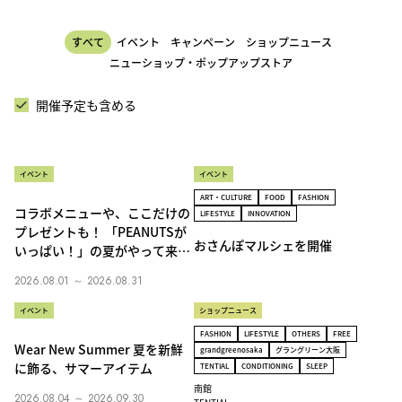
すべて
イベント
キャンペーン
ショップニュース
ニューショップ・ポップアップストア
開催予定も含める
イベント
イベント
ART・CULTURE
FOOD
FASHION
コラボメニューや、ここだけの
LIFESTYLE
INNOVATION
プレゼントも！ 「PEANUTSが
おさんぽマルシェを開催
いっぱい！」の夏がやって来
る！
2026.08.01 ～ 2026.08.31
イベント
ショップニュース
FASHION
LIFESTYLE
OTHERS
FREE
Wear New Summer 夏を新鮮
grandgreenosaka
グラングリーン大阪
に飾る、サマーアイテム
TENTIAL
CONDITIONING
SLEEP
南館
2026.08.04 ～ 2026.09.30