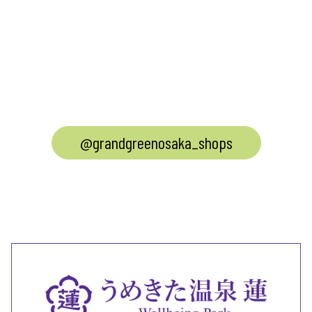
@grandgreenosaka_shops