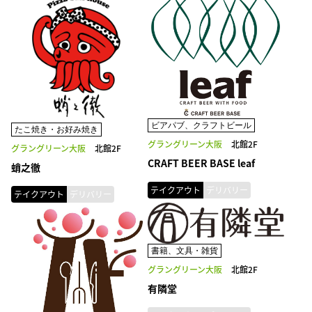
ビアパブ、クラフトビール
たこ焼き・お好み焼き
グラングリーン大阪
北館2F
グラングリーン大阪
北館2F
CRAFT BEER BASE leaf
蛸之徹
テイクアウト
デリバリー
テイクアウト
デリバリー
書籍、文具・雑貨
グラングリーン大阪
北館2F
有隣堂