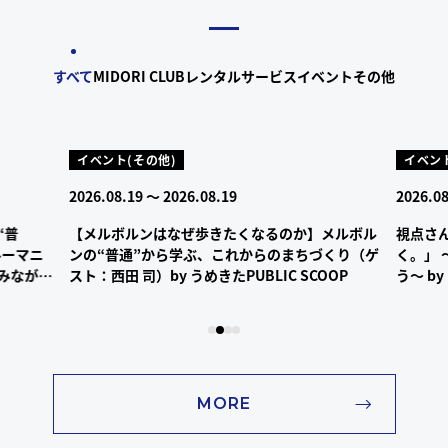
すべて
MIDORI CLUB
レンタルサービス
イベント
その他
イベント(その他)
イベント
2026.08.19 ～ 2026.08.19
2026.08
“普
【メルボルンはなぜ歩きたくなるのか】メルボル
視点さ
ルーマニ
ンの“普通”から学ぶ、これからのまちづくり（ゲ
く。」
みなが
スト：西田 司）by うめきたPUBLIC SCOOP
う〜 by
MORE