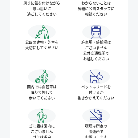
周りに気を付けながら
わからないことは
思い思いに
気軽に
公園スタッフに
過ごしてください
相談ください
公園の建物・芝生を
駐車場・駐輪場は
大切にしてください
ございません
公共交通機関で
お越しください
園内では自転車は
ペットはリードを
降りて
押して
付けるか
歩いてください
抱きかかえてください
ゴミ箱は園内に
喫煙は所定の
ございません
喫煙所で
ゴミは各自
お願いします