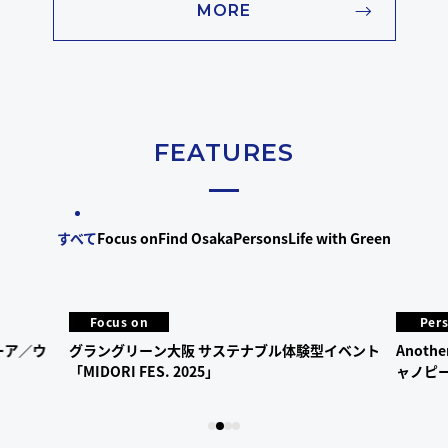
MORE
FEATURES
すべて
Focus on
Find Osaka
Persons
Life with Green
Focus on
Per
ムーア／ウ
グラングリーン大阪 サステナブル体験型イベント
Anoth
「MIDORI FES. 2025」
ャノピー