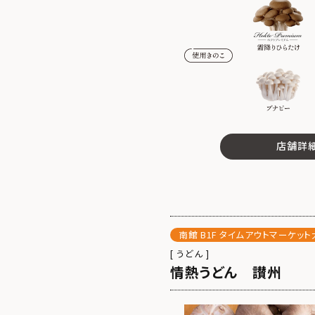
店舗詳
南館 B1F タイムアウトマーケッ
[ うどん ]
情熱うどん 讃州