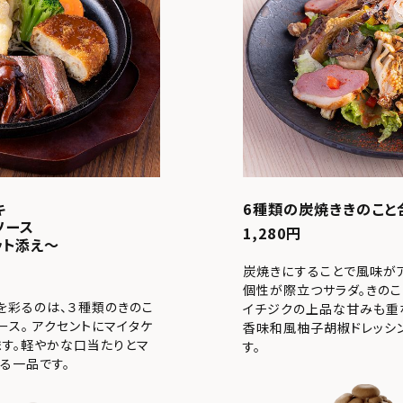
キ
6種類の炭焼ききのこと
ソース
1,280円
ット添え～
炭焼きにすることで風味がア
個性が際立つサラダ。きの
を彩るのは、３種類のきのこ
イチジクの上品な甘みも重
ス。 アクセントにマイタケ
香味和風柚子胡椒ドレッシ
ます。軽やかな口当たりとマ
す。
る一品です。