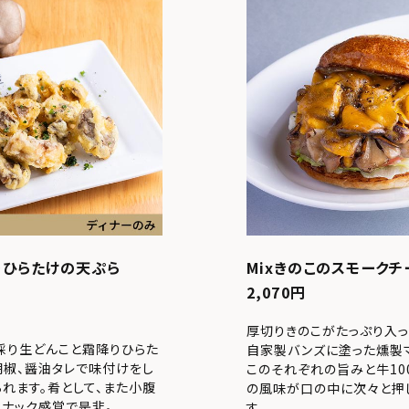
りひらたけの天ぷら
Mixきのこのスモーク
2,070円
厚切りきのこがたっぷり入
採り生どんこと霜降りひらた
自家製バンズに塗った燻製
胡椒、醤油タレで味付けをし
このそれぞれの旨みと牛10
れます。肴として、また小腹
の風味が口の中に次々と押
スナック感覚で是非。
す。