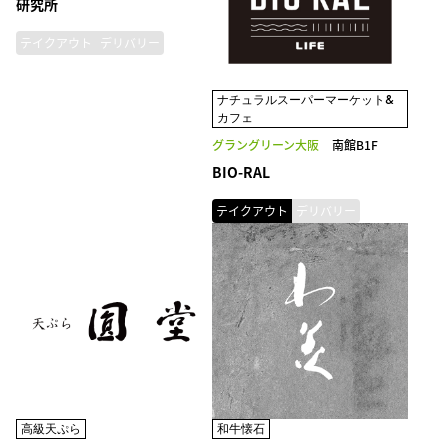
研究所
テイクアウト
デリバリー
ナチュラルスーパーマーケット&
カフェ
グラングリーン大阪
南館B1F
BIO-RAL
テイクアウト
デリバリー
高級天ぷら
和牛懐石